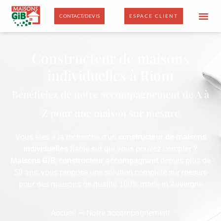
CONTACT/DEVIS
ESPACE CLIENT
Constructeur de maisons
individuelles à Riom
Bénéficiez de notre accompagnement de A à
Z pour une maison sur mesure
Vous êtes à la recherche d’un
constructeur de maisons
individuelles
fiable sur qui vous pouvez compter ?
Maisons GIB
,
constructeur accompagnant
depuis plus de
50 ans, vous propose une solution complète sur mesure
pour des maisons de qualité 100% made in Auvergne
Accueil
➞
Notre accompagnement